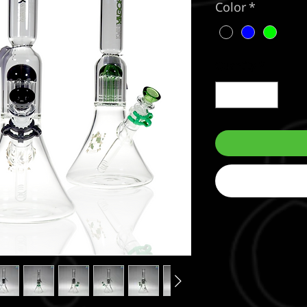
Color
*
Quantity
*