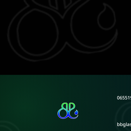
06551
bbgla