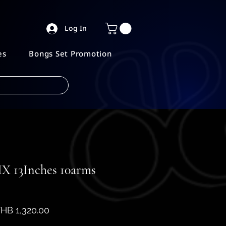
Log In
es
Bongs Set Promotion
HX 13Inches 10arms
egular
Sale
HB 1,320.00
rice
Price