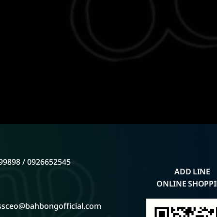
99898 / 0926652545
ADD LINE
ONLINE SHOPP
ssceo@bahbongofficial.com