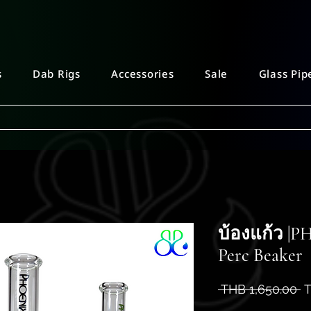
s
Dab Rigs
Accessories
Sale
Glass Pip
บ้องแก้ว |P
Perc Beaker
R
 THB 1,650.00 
T
P