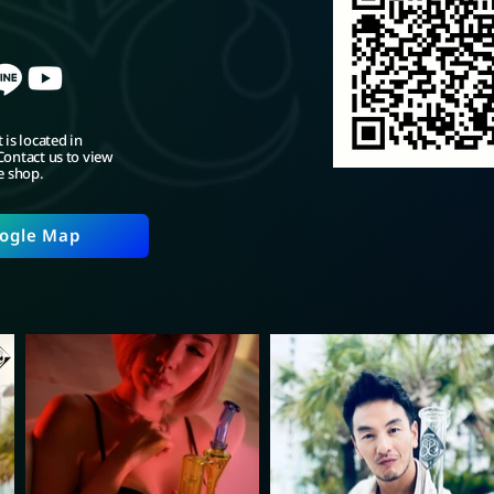
 is located in
ontact us to view
e shop.
ogle Map