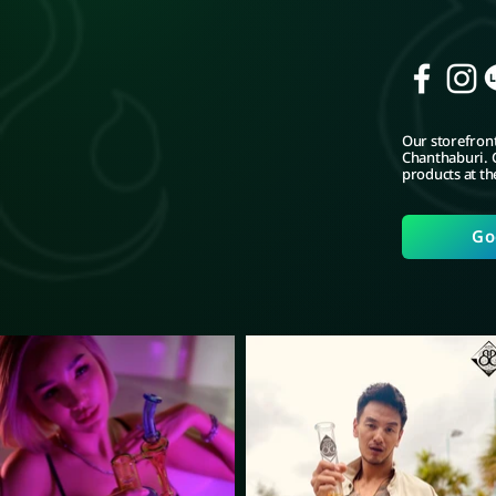
Our storefront
Chanthaburi. C
products at th
Go