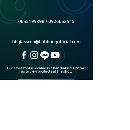
0655199898
/
0926652545
bbglassceo@bahbongofficial.com
Our storefront is located in Chanthaburi. Contact
us to view products at the shop.
Google Map
ADD LINE