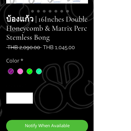
บ้องแก้ว | 16Inches Double
Honeycomb & Matrix Perc
Stemless Bong
Regular
Sale
 THB 2,090.00 
THB 1,045.00
Price
Price
Color
*
Quantity
*
Out of Stock
Notify When Available