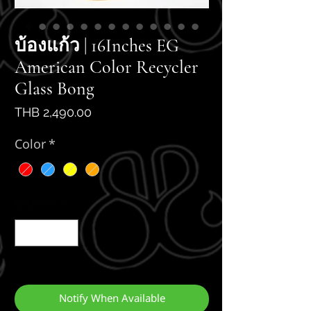
บ้องแก้ว | 16Inches EG
American Color Recycler
Glass Bong
Price
THB 2,490.00
Color
*
Quantity
*
Out of Stock
Notify When Available