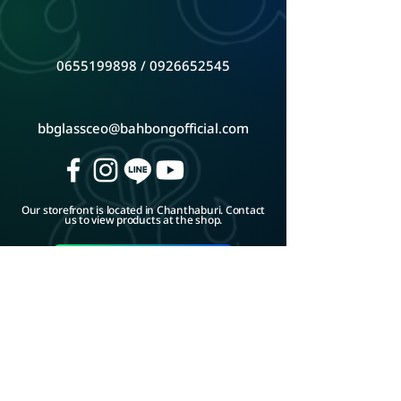
0655199898
/
0926652545
bbglassceo@bahbongofficial.com
Our storefront is located in Chanthaburi. Contact
us to view products at the shop.
Google Map
ADD LINE