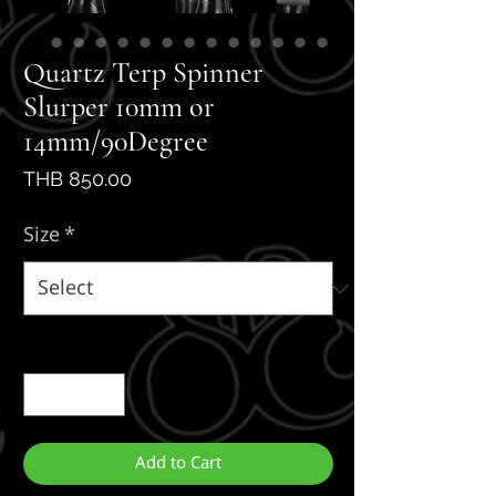
Quartz Terp Spinner
Slurper 10mm or
14mm/90Degree
Price
THB 850.00
Size
*
Quantity
*
Add to Cart