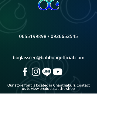
0655199898
/
0926652545
bbglassceo@bahbongofficial.com
Our storefront is located in Chanthaburi. Contact
us to view products at the shop.
Google Map
ADD LINE