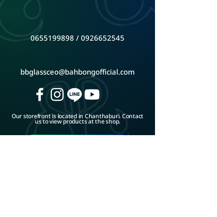
0655199898
/
0926652545
bbglassceo@bahbongofficial.com
Our storefront is located in Chanthaburi. Contact
us to view products at the shop.
Google Map
ADD LINE