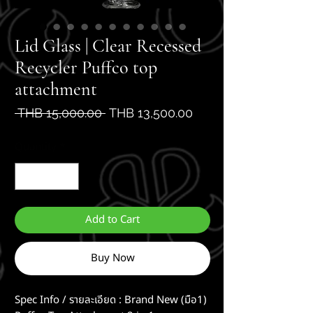
Lid Glass | Clear Recessed
Recycler Puffco top
attachment
Regular
Sale
 THB 15,000.00 
THB 13,500.00
Price
Price
Quantity
*
Add to Cart
Buy Now
Spec Info / รายละเอียด : Brand New (มือ1)