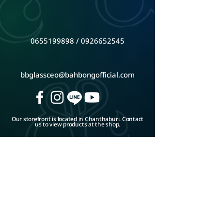
0655199898
/
0926652545
bbglassceo@bahbongofficial.com
Our storefront is located in Chanthaburi. Contact
us to view products at the shop.
Google Map
ADD LINE