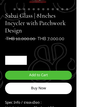
Sabai Glass | 8Inches
Incycler with Patchwork
Design
Regular
Sale
 THB 10,000.00 
THB 7,000.00
Price
Price
Quantity
*
Add to Cart
Buy Now
Spec Info / รายละเอียด :