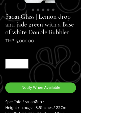
Sabai Glass | Lemon drop
and jade green with a Base
of white Double Bubbler
Price
THB 5,000.00
Quantity
*
Out of Stock
Notify When Available
Spec Info / รายละเอียด :
Height / ความสูง : 8.5Inches / 22Cm